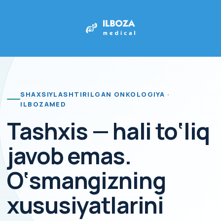
SHAXSIYLASHTIRILGAN ONKOLOGIYA ·
ILBOZAMED
Tashxis — hali to‘liq
javob emas.
O‘smangizning
xususiyatlarini