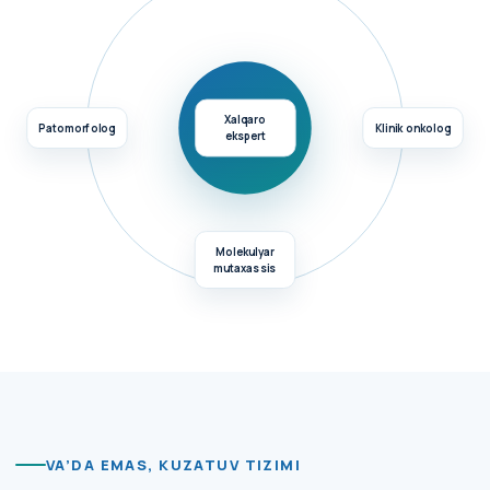
Yagona
Xalqaro
klinik
Patomorfolog
Klinik onkolog
ekspert
qaror
Molekulyar
mutaxassis
VA’DA EMAS, KUZATUV TIZIMI