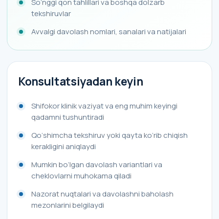
So‘nggi qon tahlillari va boshqa dolzarb
tekshiruvlar
Avvalgi davolash nomlari, sanalari va natijalari
Konsultatsiyadan keyin
Shifokor klinik vaziyat va eng muhim keyingi
qadamni tushuntiradi
Qo‘shimcha tekshiruv yoki qayta ko‘rib chiqish
kerakligini aniqlaydi
Mumkin bo‘lgan davolash variantlari va
cheklovlarni muhokama qiladi
Nazorat nuqtalari va davolashni baholash
mezonlarini belgilaydi