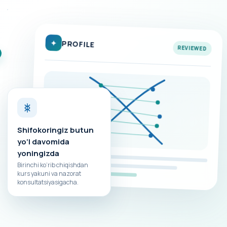
✦
PROFILE
REVIEWED
Shifokoringiz butun
yo‘l davomida
yoningizda
Birinchi ko‘rib chiqishdan
kurs yakuni va nazorat
konsultatsiyasigacha.