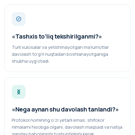
«Tashxis to‘liq tekshirilganmi?»
Turli xulosalar va yetishmayotgan ma’lumotlar
davolash to‘g‘ri nuqtadan boshlanayotganiga
shubha uyg‘otadi.
«Nega aynan shu davolash tanlandi?»
Protokol nomining o‘zi yetarli emas: shifokor
nimalarni hisobga olgani, davolash maqsadi va natija
qanday baholanishi tushuntirilishi kerak.