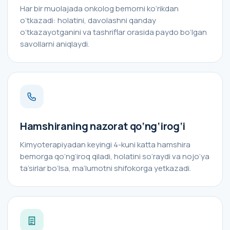
Har bir muolajada onkolog bemorni ko‘rikdan
o‘tkazadi: holatini, davolashni qanday
o‘tkazayotganini va tashriflar orasida paydo bo‘lgan
savollarni aniqlaydi.
Hamshiraning nazorat qo‘ng‘irog‘i
Kimyoterapiyadan keyingi 4-kuni katta hamshira
bemorga qo‘ng‘iroq qiladi, holatini so‘raydi va nojo‘ya
ta’sirlar bo‘lsa, ma’lumotni shifokorga yetkazadi.