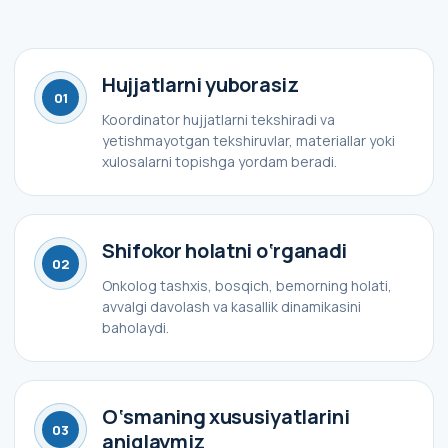
Hujjatlarni yuborasiz
01
Koordinator hujjatlarni tekshiradi va
yetishmayotgan tekshiruvlar, materiallar yoki
xulosalarni topishga yordam beradi.
Shifokor holatni o‘rganadi
02
Onkolog tashxis, bosqich, bemorning holati,
avvalgi davolash va kasallik dinamikasini
baholaydi.
O‘smaning xususiyatlarini
03
aniqlaymiz