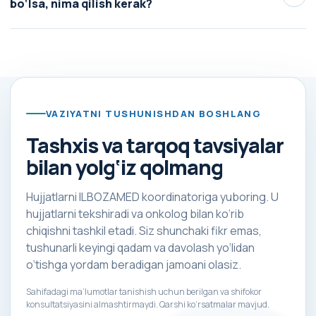
kerakligini aniqlaydi, so‘ng koordinator alohida bosqichlar
bo‘lsa, nima qilish kerak?
narxini ma’lum qiladi.
Shifokor bergan individual ko‘rsatmalarga amal qiling va
holatingiz haqida davolovchi shifokor yoki koordinatorga
xabar bering. Kimyoterapiyadan keyingi 4-kuni katta
hamshira ham bemor bilan bog‘lanadi. Nojo‘ya ta’sirlar
bo‘lsa, ma’lumot shifokorga yetkaziladi.
VAZIYATNI TUSHUNISHDAN BOSHLANG
Tashxis va tarqoq tavsiyalar
bilan yolg‘iz qolmang
Hujjatlarni ILBOZAMED koordinatoriga yuboring. U
hujjatlarni tekshiradi va onkolog bilan ko‘rib
chiqishni tashkil etadi. Siz shunchaki fikr emas,
tushunarli keyingi qadam va davolash yo‘lidan
o‘tishga yordam beradigan jamoani olasiz.
Sahifadagi ma’lumotlar tanishish uchun berilgan va shifokor
konsultatsiyasini almashtirmaydi. Qarshi ko‘rsatmalar mavjud.