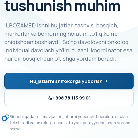
tushunish muhim
ILBOZAMED ishni hujjatlar, tashxis, bosqich,
markerlar va bemorning holatini to‘liq ko‘rib
chiqishdan boshlaydi. So‘ng davolovchi onkolog
individual davolash yo‘lini tuzadi, koordinator esa
har bir bosqichdan o‘tishga yordam beradi.
Hujjatlarni shifokorga yuborish
+998 78 113 99 01
Birinchi qadam — mavjud hujjatlarni yuborish. Koordinator ularni
tekshiradi va onkolog konsultatsiyasiga tayyorlanishga yordam
beradi.