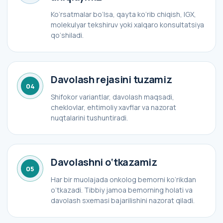
Ko‘rsatmalar bo‘lsa, qayta ko‘rib chiqish, IGX,
molekulyar tekshiruv yoki xalqaro konsultatsiya
qo‘shiladi.
Davolash rejasini tuzamiz
04
Shifokor variantlar, davolash maqsadi,
cheklovlar, ehtimoliy xavflar va nazorat
nuqtalarini tushuntiradi.
Davolashni o‘tkazamiz
05
Har bir muolajada onkolog bemorni ko‘rikdan
o‘tkazadi. Tibbiy jamoa bemorning holati va
davolash sxemasi bajarilishini nazorat qiladi.