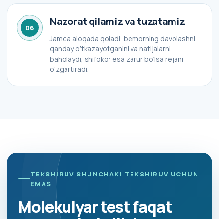
Nazorat qilamiz va tuzatamiz
06
Jamoa aloqada qoladi, bemorning davolashni
qanday o‘tkazayotganini va natijalarni
baholaydi, shifokor esa zarur bo‘lsa rejani
o‘zgartiradi.
TEKSHIRUV SHUNCHAKI TEKSHIRUV UCHUN
EMAS
Molekulyar test faqat