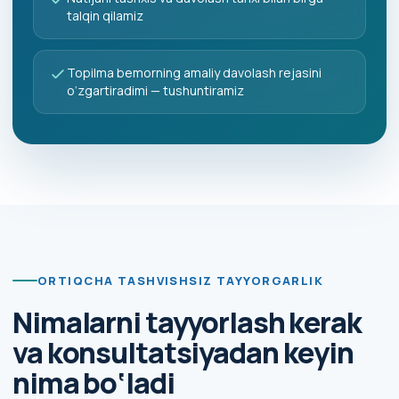
talqin qilamiz
Topilma bemorning amaliy davolash rejasini
o‘zgartiradimi — tushuntiramiz
ORTIQCHA TASHVISHSIZ TAYYORGARLIK
Nimalarni tayyorlash kerak
va konsultatsiyadan keyin
nima bo‘ladi