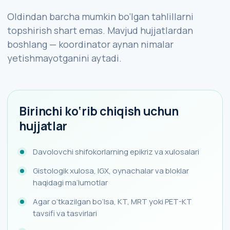
Oldindan barcha mumkin bo‘lgan tahlillarni
topshirish shart emas. Mavjud hujjatlardan
boshlang — koordinator aynan nimalar
yetishmayotganini aytadi.
Birinchi ko‘rib chiqish uchun
hujjatlar
Davolovchi shifokorlarning epikriz va xulosalari
Gistologik xulosa, IGX, oynachalar va bloklar
haqidagi ma’lumotlar
Agar o‘tkazilgan bo‘lsa, KT, MRT yoki PET-KT
tavsifi va tasvirlari