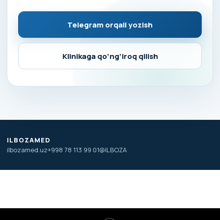
Telegram orqali yozish
Klinikaga qo‘ng‘iroq qilish
ILBOZAMED
ilbozamed.uz
+998 78 113 99 01
@ILBOZA