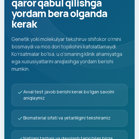
qaror qabul qilishga
yordam bera olganda
kerak
Genetik yoki molekulyar tekshiruv shifokor o‘rnini
bosmaydi va mos dori topilishini kafolatlamaydi.
Ko‘rsatmalar bo‘lsa, u o‘smaning klinik ahamiyatga
ega xususiyatlarini aniqlashga yordam berishi
mumkin.
Avval test javob berishi kerak bo‘lgan savolni
aniqlaymiz
Biomaterial sifati va yetarliligini tekshiramiz
Natijani tashxis va davolash tarixi bilan birga