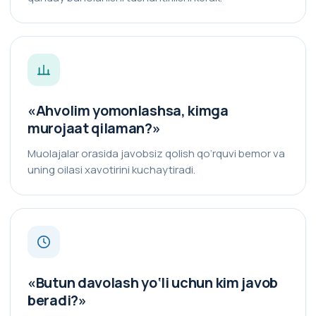
«Ahvolim yomonlashsa, kimga
murojaat qilaman?»
Muolajalar orasida javobsiz qolish qo‘rquvi bemor va
uning oilasi xavotirini kuchaytiradi.
«Butun davolash yo‘li uchun kim javob
beradi?»