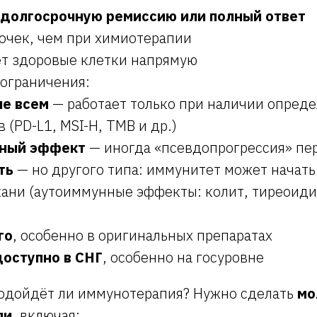
долгосрочную ремиссию или полный ответ
очек, чем при химиотерапии
ет здоровые клетки напрямую
 ограничения:
е всем
— работает только при наличии опред
 (PD-L1, MSI-H, TMB и др.)
нный эффект
— иногда «псевдопрогрессия» пе
ть
— но другого типа: иммунитет может начать
кани (аутоиммунные эффекты: колит, тиреоиди
го
, особенно в оригинальных препаратах
доступно в СНГ
, особенно на госуровне
 подойдёт ли иммунотерапия? Нужно сделать
мо
ли
, включая: