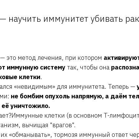
— научить иммунитет убивать ра
— это метод лечения, при котором
активируют
ют иммунную систему
так, чтобы она
распозна
ковые клетки
.
тался «невидимым» для иммунитета. Теперь —
ами:
не бомбим опухоль напрямую, а даём те
 её уничтожило.
отает?Иммунные клетки (в основном T-лимфоци
анизм, вычищая "врагов".
 их «обманывать», тормозя иммунный ответ че