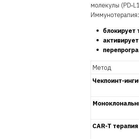
молекулы (PD‑L1
Иммунотерапия
блокирует 
активирует
перепрогр
Метод
Чекпоинт-инг
Моноклональн
CAR-T терапия