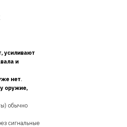
к
, усиливают
вала и
уже нет
.
лу оружие,
ты) обычно
рез сигнальные