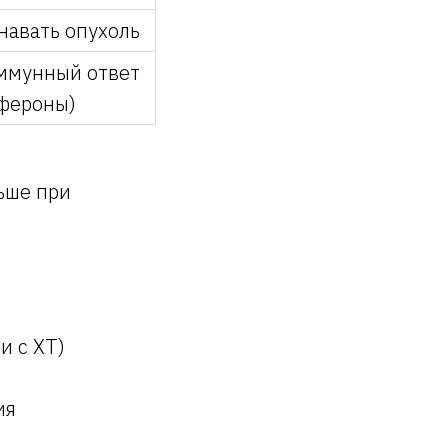
навать опухоль
ммунный ответ
фероны)
ьше при
и с ХТ)
ия