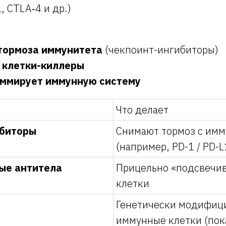
, CTLA‑4 и др.)
:
тормоза иммунитета
(чекпоинт-ингибиторы)
 клетки-киллеры
аммирует иммунную систему
Что делает
ибиторы
Снимают тормоз с имм
(например, PD-1 / PD-L
ые антитела
Прицельно «подсвечи
клетки
Генетически модифиц
иммунные клетки (пока