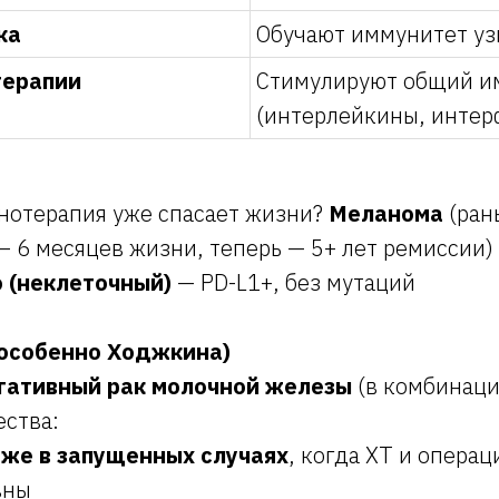
ка
Обучают иммунитет уз
терапии
Стимулируют общий и
(интерлейкины, интер
нотерапия уже спасает жизни?
Меланома
(ран
— 6 месяцев жизни, теперь — 5+ лет ремиссии)
о (неклеточный)
— PD-L1+, без мутаций
особенно Ходжкина)
гативный рак молочной железы
(в комбинаци
ства:
же в запущенных случаях
, когда ХТ и операц
вны