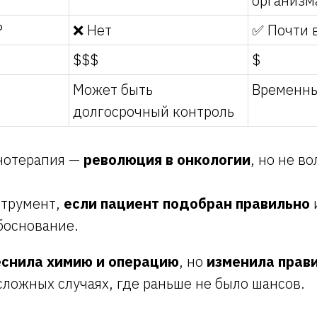
организм
?
❌ Нет
✅ Почти 
$$$
$
Может быть
Временны
долгосрочный контроль
нотерапия —
революция в онкологии
, но не в
струмент,
если пациент подобран правильно
боснование.
еснила химию и операцию
, но
изменила прав
сложных случаях, где раньше не было шансов.