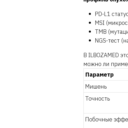
PD-L1 стату
MSI (микрос
TMB (мутаци
NGS-тест (н
В ILBOZAMED это
можно ли приме
Параметр
Мишень
Точность
Побочные эфф