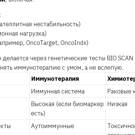
с
ателлитная нестабильность)
онная нагрузка)
апример, OncoTarget, OncoIndx)
 делается через генетические тесты BIO SCAN 
нять иммунотерапию с умом, а не вслепую.
Иммунотерапия
Химиоте
Иммунная система
Раковые 
Высокая (если биомаркер
Низкая
есть)
екты
Аутоиммунные
Токсично