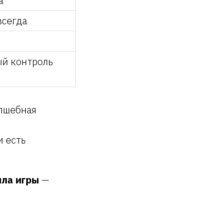
а
всегда
й контроль
олшебная
и есть
ила игры
—