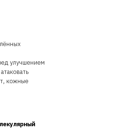
елённых
ред улучшением
 атаковать
т, кожные
лекулярный