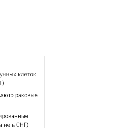
унных клеток
1)
вают» раковые
ированные
 не в СНГ)