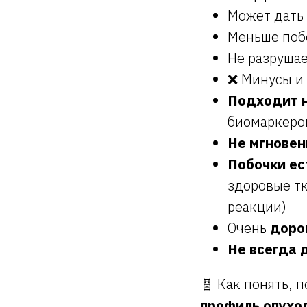
Может дать
Меньше поб
Не разруша
❌ Минусы и
Подходит н
биомаркеров
Не мгнове
Побочки ес
здоровые т
реакции)
Очень
доро
Не всегда 
🧬 Как понять,
профиль опухо