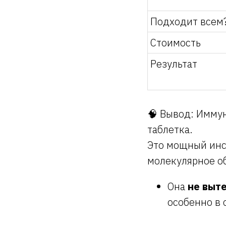
Подходит всем
Стоимость
Результат
🧠 Вывод: Имму
таблетка.
Это мощный ин
молекулярное о
Она
не выт
особенно в 