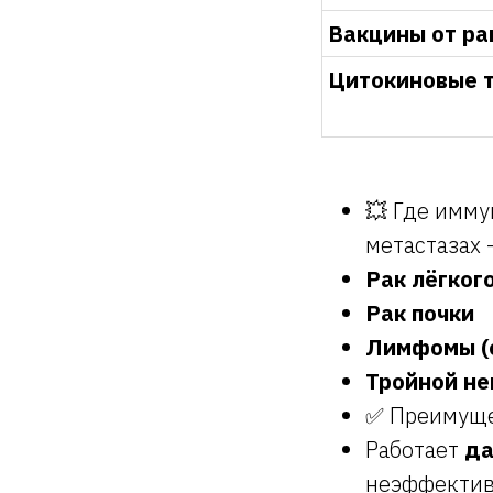
Вакцины от ра
Цитокиновые 
💥 Где имму
метастазах 
Рак лёгког
Рак почки
Лимфомы (
Тройной не
✅ Преимуще
Работает
да
неэффекти