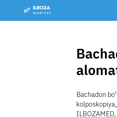
Bachad
alomat
Bachadon bo‘y
kolposkopiya,
ILBOZAMED, 