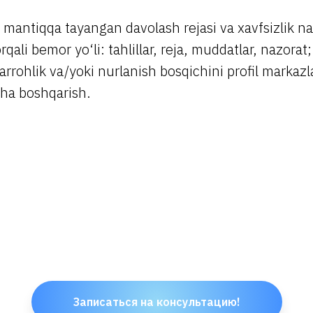
k mantiqqa tayangan davolash rejasi va xavfsizlik na
qali bemor yo‘li: tahlillar, reja, muddatlar, nazorat;
jarrohlik va/yoki nurlanish bosqichini profil markazl
cha boshqarish.
Записаться на консультацию!