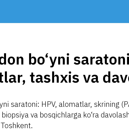
on bo‘yni saratoni
lar, tashxis va da
ni saratoni: HPV, alomatlar, skrining (
 biopsiya va bosqichlarga ko‘ra davolash
Toshkent.