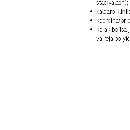
stadiyalash);
xalqaro klini
koordinator or
kerak bo‘lsa 
va reja bo‘yi