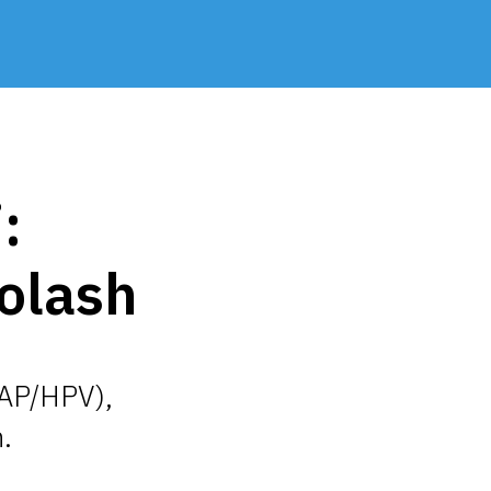
:
volash
PAP/HPV),
.