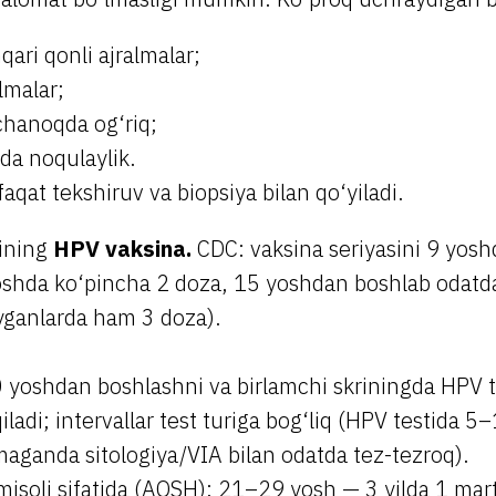
ari qonli ajralmalar;
lmalar;
chanoqda og‘riq;
ida noqulaylik.
faqat tekshiruv va biopsiya bilan qo‘yiladi.
rining
HPV vaksina.
CDC: vaksina seriyasini 9 yos
hda ko‘pincha 2 doza, 15 yoshdan boshlab odatd
yganlarda ham 3 doza).
 yoshdan boshlashni va birlamchi skriningda HPV te
qiladi; intervallar test turiga bog‘liq (HPV testida 
maganda sitologiya/VIA bilan odatda tez-tezroq).
misoli sifatida (AQSH): 21–29 yosh — 3 yilda 1 ma