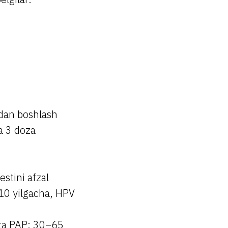
hdan boshlash
a 3 doza
stini afzal
5–10 yilgacha, HPV
rta PAP; 30–65