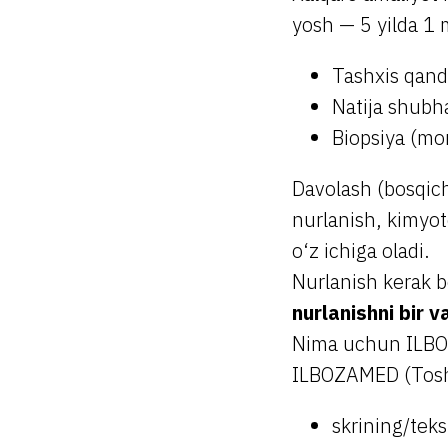
yosh — 5 yilda 1 m
Tashxis qand
Natija shubha
Biopsiya (mor
Davolash (bosqich
nurlanish, kimyote
o‘z ichiga oladi.
Nurlanish kerak 
nurlanishni bir 
Nima uchun ILB
ILBOZAMED (Tosh
skrining/teks