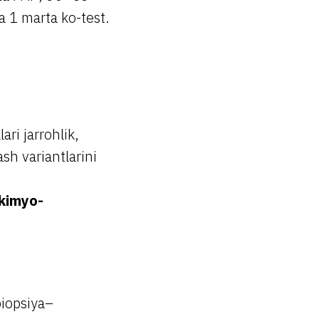
a 1 marta ko-test.
ri jarrohlik,
sh variantlarini
kimyo-
biopsiya–