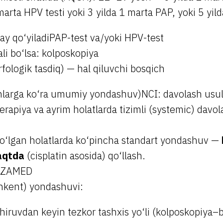
arta HPV testi yoki 3 yilda 1 marta PAP, yoki 5 yild
ay qo‘yiladiPAP-test va/yoki HPV-test
li bo‘lsa: kolposkopiya
fologik tasdiq) — hal qiluvchi bosqich
larga ko‘ra umumiy yondashuv)NCI: davolash usulla
rapiya va ayrim holatlarda tizimli (systemic) davola
bo‘lgan holatlarda ko‘pincha standart yondashuv —
vaqtda
(cisplatin asosida) qo‘llash.
OZAMED
kent) yondashuvi:
hiruvdan keyin tezkor tashxis yo‘li (kolposkopiya–