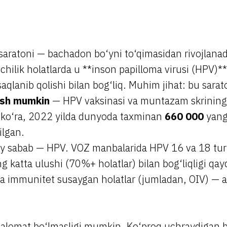
saratoni — bachadon bo‘yni to‘qimasidan rivojlan
pchilik holatlarda u **inson papilloma virusi (HPV)**
saqlanib qolishi bilan bog‘liq. Muhim jihat: bu sarat
lish mumkin
— HPV vaksinasi va muntazam skrining 
ko‘ra, 2022 yilda dunyoda taxminan
660 000
yang
ilgan.
siy sabab — HPV. VOZ manbalarida HPV 16 va 18 tur
g katta ulushi (70%+ holatlar) bilan bog‘liqligi qayd
 va immunitet susaygan holatlar (jumladan, OIV) — a
 alomat bo‘lmasligi mumkin. Ko‘proq uchraydigan be