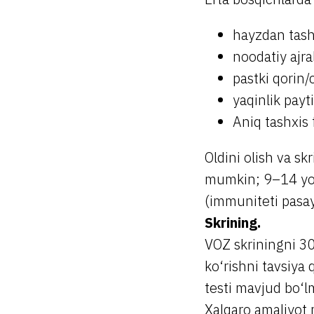
hayzdan tashq
noodatiy ajra
pastki qorin/
yaqinlik payt
Aniq tashxis 
Oldini olish va sk
mumkin; 9–14 yos
(immuniteti pasa
Skrining.
VOZ skriningni 30
ko‘rishni tavsiya 
testi mavjud bo‘l
Xalqaro amaliyot 