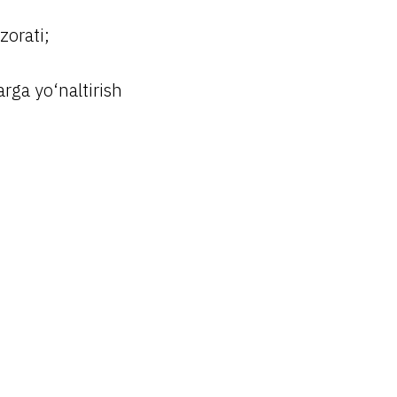
zorati;
arga yo‘naltirish