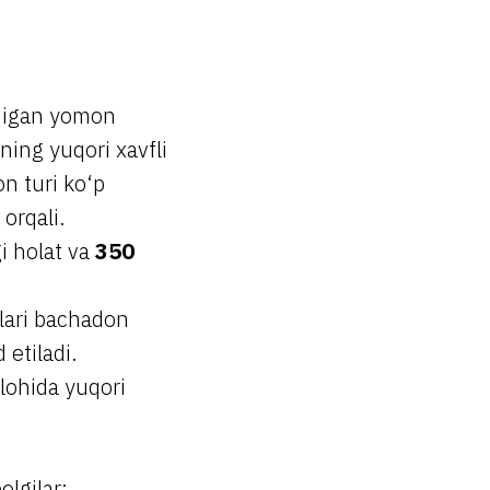
adigan yomon
ning yuqori xavfli
on turi ko‘p
orqali.
i holat va
350
lari bachadon
 etiladi.
lohida yuqori
lgilar: