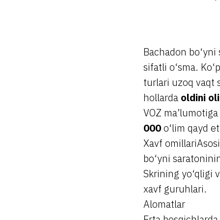
Bachadon bo‘yni 
sifatli o‘sma. Ko‘
turlari uzoq vaqt 
hollarda
oldini o
VOZ ma’lumotiga 
000
o‘lim qayd et
Xavf omillariAso
bo‘yni saratoninin
Skrining yo‘qligi
xavf guruhlari.
Alomatlar
Erta bosqichlarda