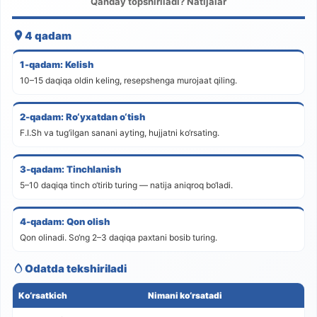
Qanday topshiriladi? Natijalar
4 qadam
1-qadam: Kelish
10–15 daqiqa oldin keling, resepshenga murojaat qiling.
2-qadam: Ro‘yxatdan o‘tish
F.I.Sh va tug‘ilgan sanani ayting, hujjatni ko‘rsating.
3-qadam: Tinchlanish
5–10 daqiqa tinch o‘tirib turing — natija aniqroq bo‘ladi.
4-qadam: Qon olish
Qon olinadi. So‘ng 2–3 daqiqa paxtani bosib turing.
Odatda tekshiriladi
Ko‘rsatkich
Nimani ko‘rsatadi