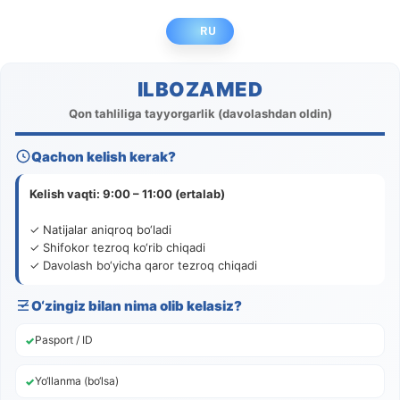
RU
ILBOZAMED
Qon tahliliga tayyorgarlik (davolashdan oldin)
Qachon kelish kerak?
Kelish vaqti: 9:00 – 11:00 (ertalab)
✓ Natijalar aniqroq bo‘ladi
✓ Shifokor tezroq ko‘rib chiqadi
✓ Davolash bo‘yicha qaror tezroq chiqadi
O‘zingiz bilan nima olib kelasiz?
Pasport / ID
Yo‘llanma (bo‘lsa)