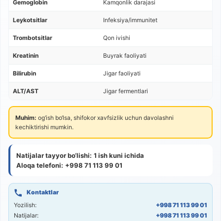
Gemoglobin
Kamqonlik darajasi
Leykotsitlar
Infeksiya/immunitet
Trombotsitlar
Qon ivishi
Kreatinin
Buyrak faoliyati
Bilirubin
Jigar faoliyati
ALT/AST
Jigar fermentlari
Muhim:
og‘ish bo‘lsa, shifokor xavfsizlik uchun davolashni
kechiktirishi mumkin.
Natijalar tayyor bo‘lishi:
1 ish kuni ichida
Aloqa telefoni:
+998 71 113 99 01
Kontaktlar
Yozilish:
+998 71 113 99 01
Natijalar:
+998 71 113 99 01