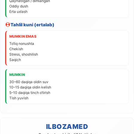
Qaynatilgan / dimlangan
Oddiy dush
Erta uxlash
Tahlil kuni (ertalab)
MUMKIN EMAS
To‘liq nonushta
Chekish
Stress, shoshilish
Saqich
MUMKIN
30–60 daqiqa oldin suv
10–15 daqiqa oldin kelish
5–10 daqiqa tinch o‘tirish
Tish yuvish
ILBOZAMED