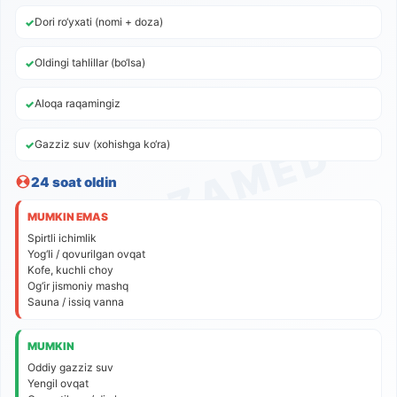
Dori ro‘yxati (nomi + doza)
Oldingi tahlillar (bo‘lsa)
Aloqa raqamingiz
Gazziz suv (xohishga ko‘ra)
24 soat oldin
MUMKIN EMAS
Spirtli ichimlik
Yog‘li / qovurilgan ovqat
Kofe, kuchli choy
Og‘ir jismoniy mashq
Sauna / issiq vanna
MUMKIN
Oddiy gazziz suv
Yengil ovqat